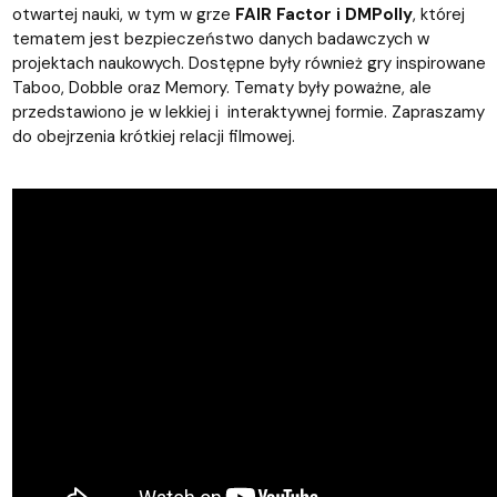
otwartej nauki, w tym w grze
FAIR Factor i DMPolly
, której
tematem jest bezpieczeństwo danych badawczych w
projektach naukowych. Dostępne były również gry inspirowane
Taboo, Dobble oraz Memory. Tematy były poważne, ale
przedstawiono je w lekkiej i interaktywnej formie. Zapraszamy
do obejrzenia krótkiej relacji filmowej.