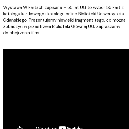
Wystawa W kartach zapisane – 55 lat UG to wybór 55 kart z
katalogu kartkowego i katalogu online Biblioteki Uniwersytetu
Gdańskiego. Prezentujemy niewielki fragment tego, co można
zobaczyć w przestrzeni Biblioteki Głównej UG. Zapraszamy
do obejrzenia filmu.