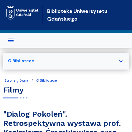
Przejdź do treści
Biblioteka Uniwersytetu
Gdańskiego
expand_more
O Bibliotece
Strona główna
O Bibliotece
Filmy
"Dialog Pokoleń".
Retrospektywna wystawa prof.