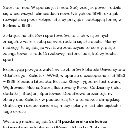
Sport to moc. W sporcie jest moc. Spójrzcie jak powoli rodziła
się w pierwszych olimpiadach nowożytnych od 1896 roku, jak
rozwijała się przez kolejne lata, by przyjąć niepokojącą formę w
Berlinie w 1936 r.
Zerknijcie na atletów i sportowców, to z ich wzajemnych
zmagań, z walki z sobą samym, rodziła się siła ducha. Mamy
nadzieję, że oglądając wystawę zobaczycie to co my; pasje,
zaangażowanie, radość i zabawę, historie ludzi, którzy kochali
sport.
Ekspozycję przygotowałyśmy ze zbiorów Biblioteki Uniwersytetu
Gdańskiego i Biblioteki AWFiS, w oparciu o czasopisma z lat 1883
– 1936: Biesiada Literacka, Bluszcz, Kłosy, Tygodnik Ilustrowany,
Wędrowiec, Mucha, Sport, Ilustrowany Kuryer Codzienny ( plus
dodatki ), Stadjon, Sportowiec. Dodatkowo prezentujemy
zbiory obu Bibliotek w postaci książek o tematyce olimpijskiej.
Graficznym uzupełnieniem są mapy i plany miast olimpijskich z
tego okresu.
Wystawę można oglądać od
11 października do końca
listopada br.
w Bibliotece Głównej UG na I p. (hol przy