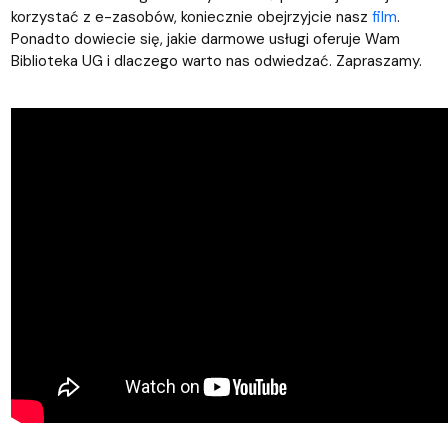
korzystać z e-zasobów, koniecznie obejrzyjcie nasz
film
.
Ponadto dowiecie się, jakie darmowe usługi oferuje Wam
Biblioteka UG i dlaczego warto nas odwiedzać. Zapraszamy.