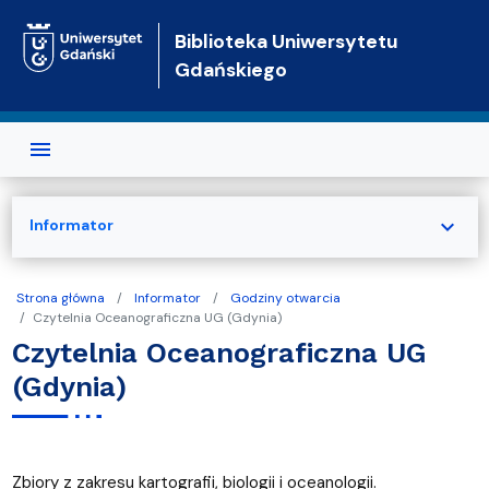
Przejdź do treści
Biblioteka Uniwersytetu
Gdańskiego
expand_more
Informator
Strona główna
Informator
Godziny otwarcia
Czytelnia Oceanograficzna UG (Gdynia)
Czytelnia Oceanograficzna UG
(Gdynia)
Zbiory z zakresu kartografii, biologii i oceanologii.