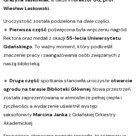
Wiesław Laskowski
.
Uroczystość została podzielona na dwie części.
🔹
Pierwsza część
poświęcona była wręczeniu nagród
Rektora oraz medali z okazji
55-lecia Uniwersytetu
Gdańskiego
. To ważny moment, który podkreślił
znaczenie pracy i zaangażowania osób związanych z
naszą biblioteką.
🔹
Druga część
spotkania stanowiła uroczyste
otwarcie
ogrodu na tarasie Biblioteki Głównej
. Nowa przestrzeń
została zaprezentowana w atmosferze pełnej ciepła i
życzliwości, a wydarzenie uświetnił występ
saksofonisty
Marcina Janka
z Gdańskiej Orkiestry
Akademickiej.
Sprzyjająca, słoneczna pogoda sprawiła, że rozmowy w