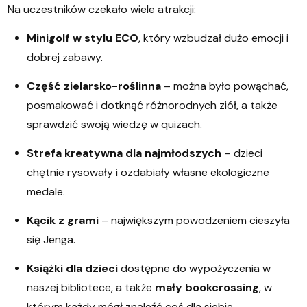
Na uczestników czekało wiele atrakcji:
Minigolf w stylu ECO
, który wzbudzał dużo emocji i
dobrej zabawy.
Część zielarsko-roślinna
– można było powąchać,
posmakować i dotknąć różnorodnych ziół, a także
sprawdzić swoją wiedzę w quizach.
Strefa kreatywna dla najmłodszych
– dzieci
chętnie rysowały i ozdabiały własne ekologiczne
medale.
Kącik z grami
– największym powodzeniem cieszyła
się Jenga.
Książki dla dzieci
dostępne do wypożyczenia w
naszej bibliotece, a także
mały bookcrossing
, w
którym każdy mógł znaleźć coś dla siebie.