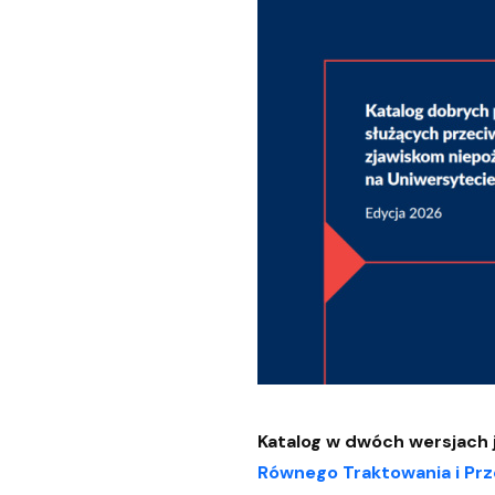
Pomorska Biblioteka Cyfrowa
Niezbędnik użytkownika
Czytniki e-booków
Katalog w dwóch wersjach j
Równego Traktowania i Prz