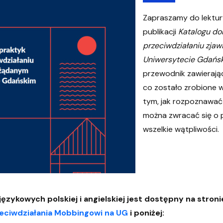
Zapraszamy do lektu
publikacji
Katalogu do
przeciwdziałaniu zja
Uniwersytecie Gdańs
przewodnik zawierając
co zostało zrobione w
tym, jak rozpoznawać 
można zwracać się o
wszelkie wątpliwości.
ęzykowych polskiej i angielskiej jest dostępny na stron
eciwdziałania Mobbingowi na UG
i poniżej: