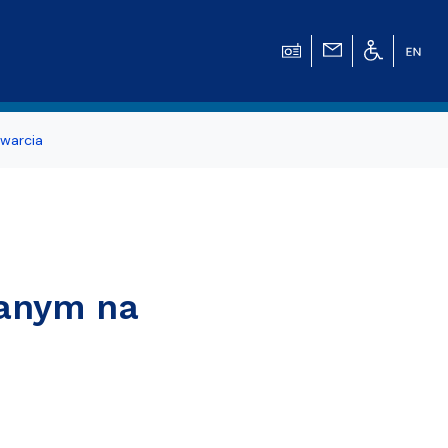
warcia
danym na