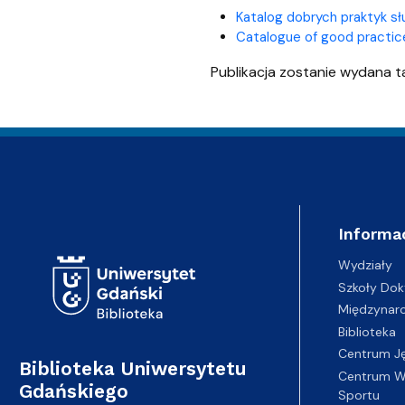
Katalog dobrych praktyk s
Catalogue of good practice
Publikacja zostanie wydana t
Adres Biblioteki
Informa
Wydziały
Szkoły Dok
Międzynar
Biblioteka
Centrum J
Biblioteka Uniwersytetu
Centrum Wy
Gdańskiego
Sportu