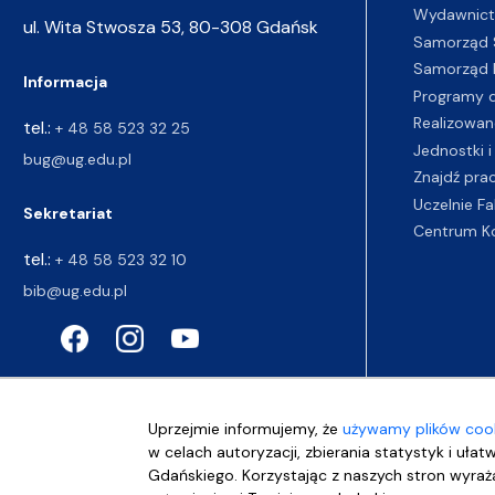
Wydawnic
ul. Wita Stwosza 53, 80-308 Gdańsk
Samorząd 
Samorząd 
Informacja
Programy d
Realizowan
tel.:
+ 48 58 523 32 25
Jednostki i
bug@ug.edu.pl
Znajdź pra
Uczelnie Fa
Sekretariat
Centrum K
tel.:
+ 48 58 523 32 10
bib@ug.edu.pl
Uprzejmie informujemy, że
używamy plików cook
w celach autoryzacji, zbierania statystyk i ułat
Gdańskiego. Korzystając z naszych stron wyraża