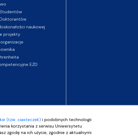
two
Studentów
Doktorantów
oskonałości naukowej
e projekty
 organizacje
cownika
hrenheita
ompetencyjne EZD
ie (tzw. ciasteczek)
i podobnych technologii
wienia korzystania z serwisu Uniwersytetu
sz zgodę na ich użycie, zgodnie z aktualnymi