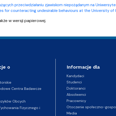
łużących przeciwdziałaniu zjawiskom niepożądanym na Uniwersyt
s for counteracting undesirable behaviours at the University of
akże w wersji papierowej.
cje o
Informacje dla
Kandydaci
Studenci
torskie
Doktoranci
odowe Centra Badawcze
Absolwenci
Pracownicy
ęzyków Obcych
Otoczenie społeczno-gospo
chowania Fizycznego i
Media