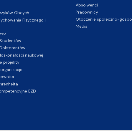
Absolwenci
Pracownicy
ęzyków Obcych
Otoczenie społeczno-gospo
chowania Fizycznego i
Media
two
Studentów
Doktorantów
oskonałości naukowej
e projekty
 organizacje
cownika
hrenheita
ompetencyjne EZD