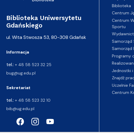
Biblioteka
Centrum J
Biblioteka Uniwersytetu
Centrum Wy
Gdańskiego
Sportu
Wydawnic
ul. Wita Stwosza 53, 80-308 Gdańsk
Samorząd 
Samorząd 
Informacja
Programy d
Realizowan
tel.:
+ 48 58 523 32 25
Jednostki i
bug@ug.edu.pl
Znajdź pra
Uczelnie Fa
Sekretariat
Centrum K
tel.:
+ 48 58 523 32 10
bib@ug.edu.pl