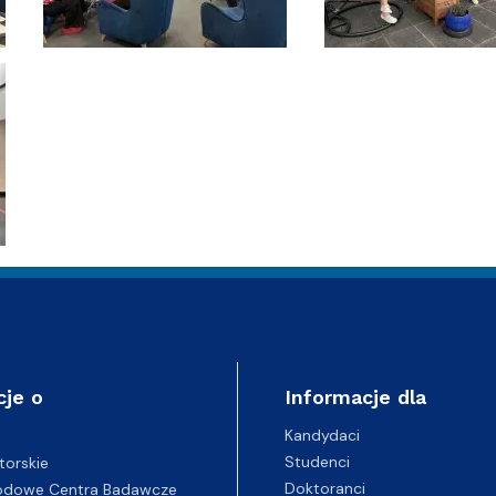
cje o
Informacje dla
Kandydaci
Studenci
torskie
Doktoranci
odowe Centra Badawcze