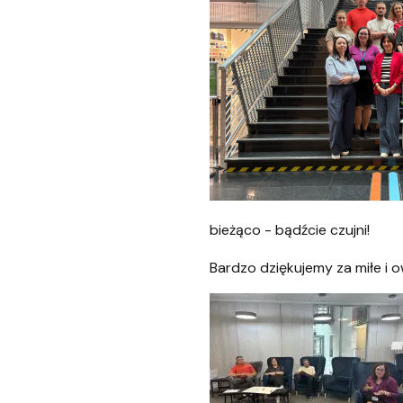
Pomorska Biblioteka Cyfrowa
Niezbędnik użytkownika
Czytniki e-booków
bieżąco - bądźcie czujni!
Bardzo dziękujemy za miłe i 