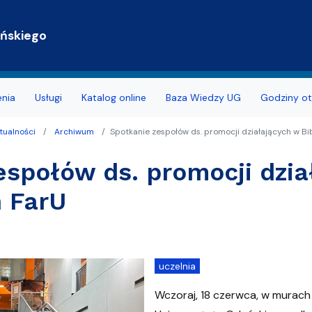
Przejdź do treści
ańskiego
enia
Usługi
Katalog online
Baza Wiedzy UG
Godziny ot
tualności
Archiwum
Spotkanie zespołów ds. promocji działających w Bi
blikowania Open Access
espołów ds. promocji dzia
rzelewem
h FarU
pełnosprawnością
ożyteczne
uczelnia
dostępności
Wczoraj, 18 czerwca, w murach 