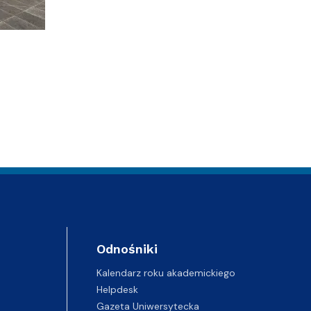
Odnośniki
Kalendarz roku akademickiego
Helpdesk
Gazeta Uniwersytecka