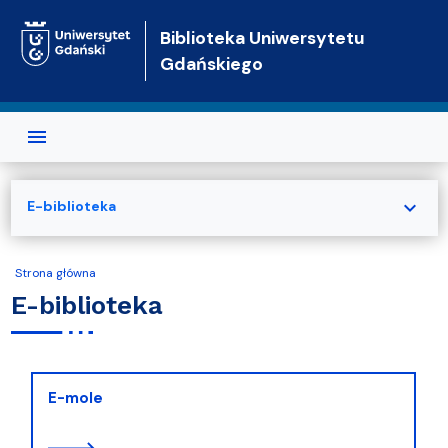
Przejdź do treści
Biblioteka Uniwersytetu
Gdańskiego
expand_more
E-biblioteka
Strona główna
E-biblioteka
E-mole