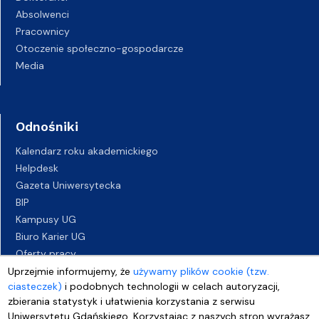
Absolwenci
Pracownicy
Otoczenie społeczno-gospodarcze
Media
Odnośniki
Kalendarz roku akademickiego
Helpdesk
Gazeta Uniwersytecka
BIP
Kampusy UG
Biuro Karier UG
Oferty pracy
Deklaracja dostępności
Uprzejmie informujemy, że
używamy plików cookie (tzw.
ciasteczek)
i podobnych technologii w celach autoryzacji,
zbierania statystyk i ułatwienia korzystania z serwisu
Uniwersytetu Gdańskiego. Korzystając z naszych stron wyrażasz