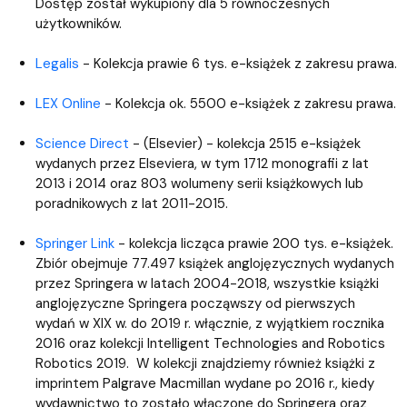
Dostęp został wykupiony dla 5 równoczesnych
użytkowników.
Legalis
- Kolekcja prawie 6 tys. e-książek z zakresu prawa.
LEX Online
- Kolekcja ok. 5500 e-książek z zakresu prawa.
Science Direct
- (Elsevier) - kolekcja 2515 e-książek
wydanych przez Elseviera, w tym 1712 monografii z lat
2013 i 2014 oraz 803 wolumeny serii książkowych lub
poradnikowych z lat 2011-2015.
Springer Link
- kolekcja licząca prawie 200 tys. e-książek.
Zbiór obejmuje 77.497 książek anglojęzycznych wydanych
przez Springera w latach 2004-2018, wszystkie książki
anglojęzyczne Springera począwszy od pierwszych
wydań w XIX w. do 2019 r. włącznie, z wyjątkiem rocznika
2016 oraz kolekcji Intelligent Technologies and Robotics
Robotics 2019. W kolekcji znajdziemy również książki z
imprintem Palgrave Macmillan wydane po 2016 r., kiedy
wydawnictwo to zostało włączone do Springera oraz