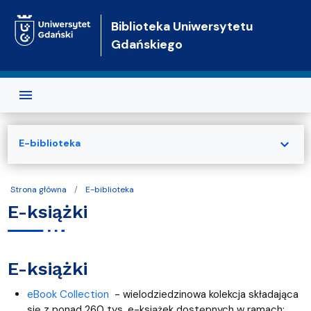
Przejdź do treści
Biblioteka Uniwersytetu
Gdańskiego
expand_more
E-biblioteka
Strona główna
E-biblioteka
E-książki
E-książki
eBook Collection
- wielodziedzinowa kolekcja składająca
się z ponad 260 tys. e-książek dostępnych w ramach: