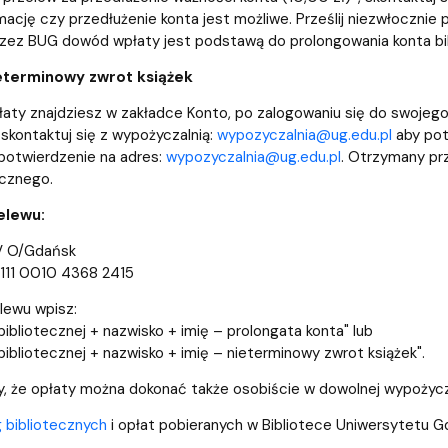
mację czy przedłużenie konta jest możliwe. Prześlij niezwłocznie
zez BUG dowód wpłaty jest podstawą do prolongowania konta bi
ieterminowy zwrot książek
aty znajdziesz w zakładce Konto, po zalogowaniu się do swojego
 skontaktuj się z wypożyczalnią:
wypozyczalnia@ug.edu.pl
aby pot
potwierdzenie na adres:
wypozyczalnia@ug.edu.pl
. Otrzymany pr
ecznego.
elewu:
V O/Gdańsk
1111 0010 4368 2415
lewu wpisz:
bibliotecznej + nazwisko + imię – prolongata konta" lub
bibliotecznej + nazwisko + imię – nieterminowy zwrot książek".
 że opłaty można dokonać także osobiście w dowolnej wypożycza
g bibliotecznych
i opłat pobieranych w Bibliotece Uniwersytetu 