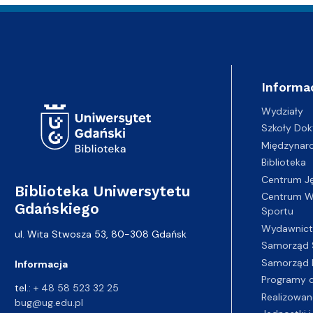
Adres Biblioteki
Informa
Wydziały
Szkoły Dok
Międzynar
Biblioteka
Centrum J
Biblioteka Uniwersytetu
Centrum Wy
Gdańskiego
Sportu
Wydawnic
ul. Wita Stwosza 53, 80-308 Gdańsk
Samorząd 
Samorząd 
Informacja
Programy d
tel.:
+ 48 58 523 32 25
Realizowan
bug@ug.edu.pl