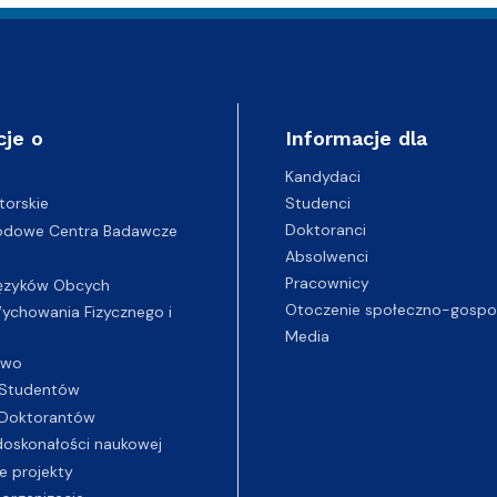
cje o
Informacje dla
Kandydaci
Studenci
torskie
Doktoranci
odowe Centra Badawcze
Absolwenci
Pracownicy
ęzyków Obcych
Otoczenie społeczno-gospo
chowania Fizycznego i
Media
two
Studentów
Doktorantów
oskonałości naukowej
e projekty