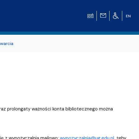
warcia
az prolongaty ważności konta bibliotecznego można
się z wypożyczalnią mailowo:
wypozyczalnia@ug.edu.pl
, żeby