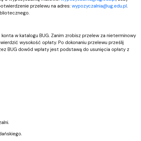
 potwierdzenie przelewu na adres:
wypozyczalnia@ug.edu.pl
.
bliotecznego.
 konta w katalogu BUG. Zanim zrobisz przelew za nieterminowy
wierdzić wysokość opłaty. Po dokonaniu przelewu prześlij
zez BUG dowód wpłaty jest podstawą do usunięcia opłaty z
lni.
Gdańskiego.