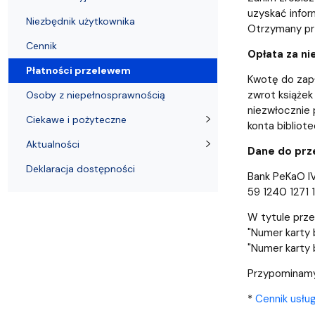
Pomorska Biblioteka Cyfrowa
Niezbędnik użytkownika
Czytniki e-booków
uzyskać infor
Niezbędnik użytkownika
Otrzymany pr
Cennik
Opłata za n
Płatności przelewem
Kwotę do zapł
zwrot książek
Osoby z niepełnosprawnością
niezwłocznie 
Ciekawe i pożyteczne
konta bibliot
Aktualności
Dane do prz
Deklaracja dostępności
Bank PeKaO I
59 1240 1271 
W tytule prze
"Numer karty 
"Numer karty 
Przypominamy,
*
Cennik usłu