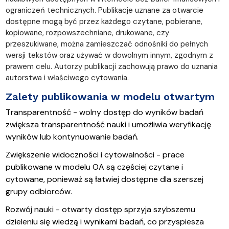
ograniczeń technicznych. Publikacje uznane za otwarcie
dostępne mogą być przez każdego czytane, pobierane,
kopiowane, rozpowszechniane, drukowane, czy
przeszukiwane, można zamieszczać odnośniki do pełnych
wersji tekstów oraz używać w dowolnym innym, zgodnym z
prawem celu. Autorzy publikacji zachowują prawo do uznania
autorstwa i właściwego cytowania.
Zalety publikowania w modelu otwartym
Transparentność
 - 
wolny
d
ostęp
do 
w
yników
b
adań
z
większa
t
ransparentność
n
auki
i
u
możliwia
w
eryfikację
w
yników
l
ub
k
ontynuowanie
b
adań
.
Zwiększenie
widoczności
i
cytowalności
 - 
prace
publikowane
 w 
modelu
 OA 
są
częściej
czytane
i
cytowane
, 
ponieważ
są
łatwiej
dostępne
dla
szerszej
grupy
odbiorców
.
Rozwój
nauki
 - o
twarty
dostęp
sprzyja
szybszemu
dzieleniu
się
wiedzą
i
wynikami
badań
, co 
przyspiesza