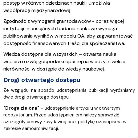
postęp
 w 
różnych
dziedzinach
nauk
i
i
umożliwia
współpracę
międzynarodową
.
Zgodność
 z 
wymogami
grantodawców
 - 
coraz
więcej
instytucji
finansujących
badania
naukowe
wymaga
publikowania
wyników
 w 
modelu
 OA, aby 
zagwarantować
dostępność
finansowanych
treści
dla
społeczeństwa
.
Wiedza
dostępna
dl
a
wszystkich
 – 
otwarta
nauka
wspiera
rozwój
gospodark
i
opart
ej
na
wiedzy
, 
niweluje
nierówności
 w 
dostępie
 do 
wiedzy
naukowej
.
Drogi otwartego dostępu
Ze względu na sposób udostępniania publikacji wyróżniamy
dwie drogi otwartego dostępu:
"Droga zielona"
– udostępnianie artykułu w otwartym
repozytorium. Przed udostępnieniem należy sprawdzić
szczegóły umowy z wydawcą oraz politykę czasopisma w
zakresie samoarchiwizacji.