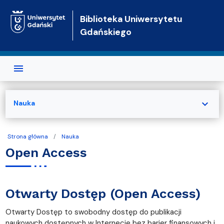
Przejdź do treści
Biblioteka Uniwersytetu
Gdańskiego
expand_more
Nauka
Strona główna
Nauka
Open Access
Otwarty Dostęp (Open Access)
Otwarty Dostęp to swobodny dostęp do publikacji
naukowych dostępnych w Internecie bez barier finansowych i