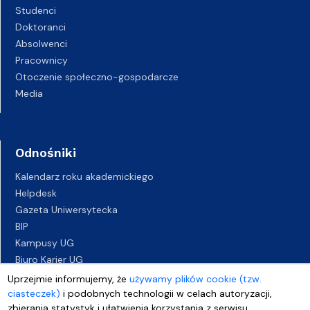
Studenci
Doktoranci
Absolwenci
Pracownicy
Otoczenie społeczno-gospodarcze
Media
Odnośniki
Kalendarz roku akademickiego
Helpdesk
Gazeta Uniwersytecka
BIP
Kampusy UG
Biuro Karier UG
Oferty pracy
Uprzejmie informujemy, że
używamy plików cookie (tzw.
Deklaracja dostępności
ciasteczek)
i podobnych technologii w celach autoryzacji,
zbierania statystyk i ułatwienia korzystania z serwisu