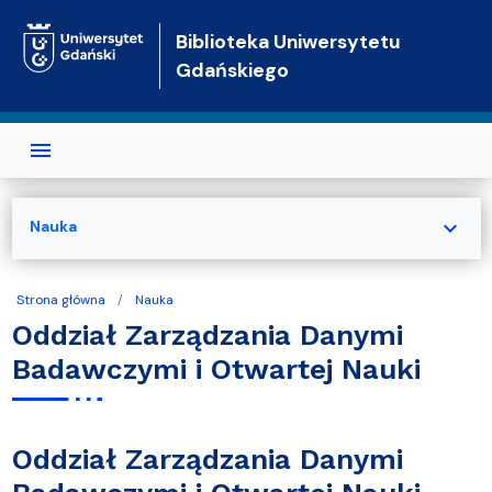
Przejdź do treści
Biblioteka Uniwersytetu
Gdańskiego
expand_more
Nauka
Strona główna
Nauka
Oddział Zarządzania Danymi
Badawczymi i Otwartej Nauki
Oddział Zarządzania Danymi