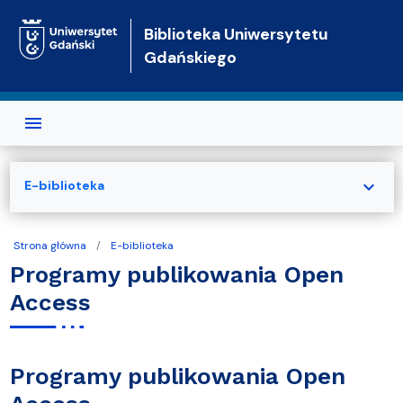
Przejdź do treści
Biblioteka Uniwersytetu
Gdańskiego
expand_more
E-biblioteka
Strona główna
E-biblioteka
Programy publikowania Open
Access
Programy publikowania Open