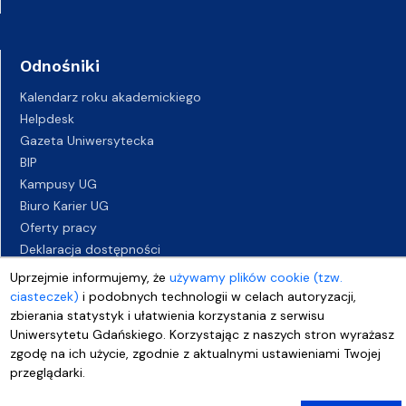
Odnośniki
Kalendarz roku akademickiego
Helpdesk
Gazeta Uniwersytecka
BIP
Kampusy UG
Biuro Karier UG
Oferty pracy
Deklaracja dostępności
Uprzejmie informujemy, że
używamy plików cookie (tzw.
ciasteczek)
i podobnych technologii w celach autoryzacji,
zbierania statystyk i ułatwienia korzystania z serwisu
Uniwersytetu Gdańskiego. Korzystając z naszych stron wyrażasz
zgodę na ich użycie, zgodnie z aktualnymi ustawieniami Twojej
przeglądarki.