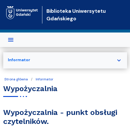
Przejdź do treści
Biblioteka Uniwersytetu
Gdańskiego
expand_more
Informator
Strona główna
Informator
Wypożyczalnia
Wypożyczalnia - punkt obsługi
czytelników.