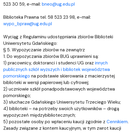
523 30 59, e-mail:
bneo@ug.edu.pl
Biblioteka Prawna tel. 58 523 23 98, e-mail:
wypo_bpraw@ug.edu.pl
Wyciąg z Regulaminu udostępniania zbiorów Biblioteki
Uniwersytetu Gdańskiego:
§ 5. Wypożyczanie zbiorów na zewnątrz
1. Do wypożyczania zbiorów BUG uprawnieni są:
1) pracownicy, doktoranci i studenci UG oraz
innych
publicznych szkół wyższych i bibliotek województwa
pomorskiego
na podstawie skierowania z macierzystej
biblioteki w wersji papierowej lub cyfrowej;
2) uczniowie szkół ponadpodstawowych województwa
pomorskiego;
3) słuchacze Gdańskiego Uniwersytetu Trzeciego Wieku;
4) biblioteki – na potrzeby swoich użytkowników – drogą
wypożyczeń międzybibliotecznych;
5) pozostałe osoby po wpłaceniu kaucji zgodnie z
Cennikiem
.
Zasady związane z kontem kaucyjnym, w tym zwrot kaucji