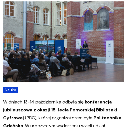
Nauka
W dniach 13-14 października odbyła się
konferencja
jubileuszowa z okazji 15-lecia Pomorskiej Biblioteki
Cyfrowej
(PBC), której organizatorem była
Politechnika
Gdańska
. W uroczystym wydarzeniu wzięli udział