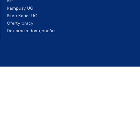
BIP
Kampusy UG
Biuro Karier UG
Oferty pracy
Deklaracja dostępności