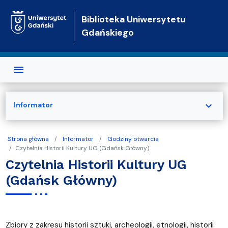
Przejdź do treści
Biblioteka Uniwersytetu
Gdańskiego
expand_more
Informator
Strona główna
Informator
Godziny otwarcia
Czytelnia Historii Kultury UG (Gdańsk Główny)
Czytelnia Historii Kultury UG
(Gdańsk Główny)
Zbiory z zakresu historii sztuki, archeologii, etnologii, historii