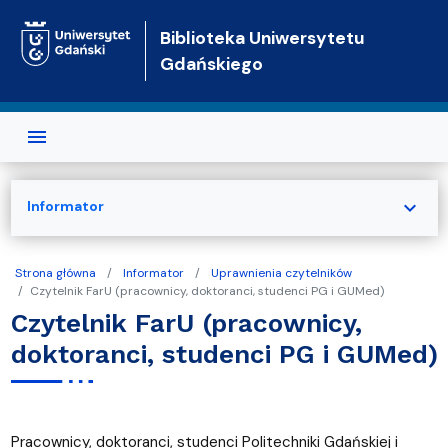
Przejdź do treści
Biblioteka Uniwersytetu
Gdańskiego
expand_more
Informator
Strona główna
Informator
Uprawnienia czytelników
Czytelnik FarU (pracownicy, doktoranci, studenci PG i GUMed)
Czytelnik FarU (pracownicy,
doktoranci, studenci PG i GUMed)
Pracownicy, doktoranci, studenci Politechniki Gdańskiej i