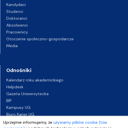
Kandydaci
Studenci
Doktoranci
Absolwenci
Pracownicy
Otoczenie społeczno-gospodarcze
Media
Odnośniki
Kalendarz roku akademickiego
Helpdesk
Gazeta Uniwersytecka
BIP
Kampusy UG
Biuro Karier UG
Oferty pracy
Uprzejmie informujemy, że
używamy plików cookie (tzw.