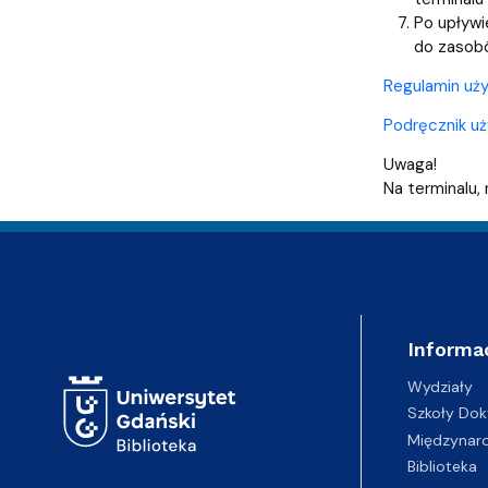
Po upływi
do zasobó
Regulamin uż
Podręcznik uż
Uwaga!
Na terminalu,
Adres Biblioteki
Informa
Wydziały
Szkoły Dok
Międzynar
Biblioteka