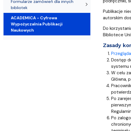
podręczniki, 
Pomorska Biblioteka Cyfrowa
Niezbędnik użytkownika
Czytniki e-booków
Formularze zamówień dla innych
bibliotek
Publikacje ni
autorskim dos
ACADEMICA - Cyfrowa
Wypożyczalnia Publikacji
Do korzystani
Naukowych
Bibliotece Un
Zasady kor
Przegląd
Dostęp do
systemu m
W celu za
Główna, pa
Pracownik
potwierdz
Po zareje
pierwszym
Regulamin
Po zalogo
chroniony
terminalu 