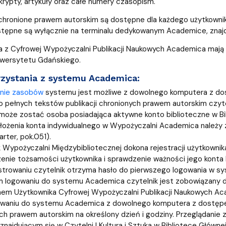
skrypty, artykuły oraz całe numery czasopism.
echronione prawem autorskim są dostępne dla każdego użytkownik
tępne są wyłącznie na terminalu dedykowanym Academice, znajduj
a z Cyfrowej Wypożyczalni Publikacji Naukowych Academica mają
iwersytetu Gdańskiego.
zystania z systemu Academica:
anie zasobów
systemu jest możliwe z dowolnego komputera z dost
 pełnych tekstów publikacji chronionych prawem autorskim czyte
oże zostać osoba posiadająca aktywne konto biblioteczne w Bi
łożenia konta indywidualnego w Wypożyczalni Academica należy z
rter, pok.051).
 Wypożyczalni Międzybibliotecznej dokona rejestracji użytkowni
enie tożsamości użytkownika i sprawdzenie ważności jego konta 
strowaniu czytelnik otrzyma hasło do pierwszego logowania w sys
 logowaniu do systemu Academica czytelnik jest zobowiązany d
em Użytkownika Cyfrowej Wypożyczalni Publikacji Naukowych Ac
waniu do systemu Academica z dowolnego komputera z dostępem 
ch prawem autorskim na określony dzień i godziny. Przeglądanie
znajdującym się w Czytelni I Kultura i Sztuka w Bibliotece Głównej