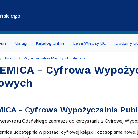
Przejdź do treści
ańskiego
enia
Usługi
Katalog online
Baza Wiedzy UG
Godziny ot
Usługi
Wypożyczalnia Międzybiblioteczna
blikowania Open Access
MICA - Cyfrowa Wypożycz
rzelewem
owych
pełnosprawnością
ożyteczne
ICA - Cyfrowa Wypożyczalnia Publ
iwersytetu Gdańskiego zaprasza do korzystania z Cyfrowej Wypoż
dostępności
ica udostępnia w postaci cyfrowej książki i czasopisma nowe, ja