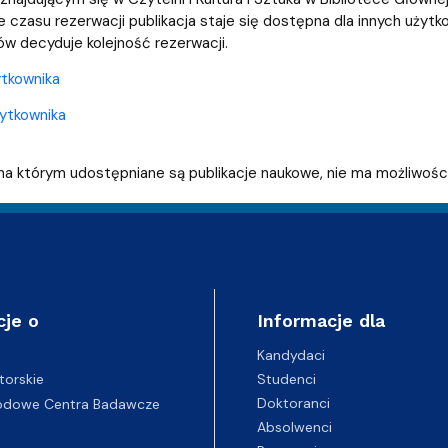
e czasu rezerwacji publikacja staje się dostępna dla innych uży
w decyduje kolejność rezerwacji.
ytkownika
ytkownika
 na którym udostępniane są publikacje naukowe, nie ma możliwości
cje o
Informacje dla
Kandydaci
Studenci
torskie
Doktoranci
odowe Centra Badawcze
Absolwenci