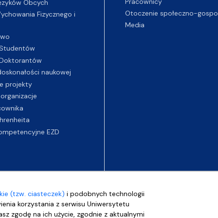
Pracownicy
ęzyków Obcych
Otoczenie społeczno-gospo
chowania Fizycznego i
Media
two
Studentów
Doktorantów
oskonałości naukowej
e projekty
 organizacje
cownika
hrenheita
ompetencyjne EZD
ie (tzw. ciasteczek)
i podobnych technologii
wienia korzystania z serwisu Uniwersytetu
sz zgodę na ich użycie, zgodnie z aktualnymi