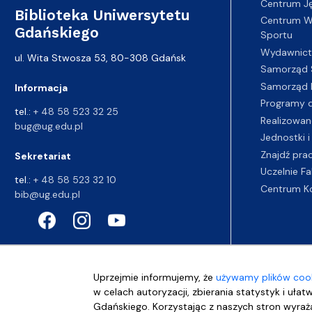
Centrum J
Biblioteka Uniwersytetu
Centrum Wy
Gdańskiego
Sportu
Wydawnic
ul. Wita Stwosza 53, 80-308 Gdańsk
Samorząd 
Samorząd 
Informacja
Programy d
tel.:
+ 48 58 523 32 25
Realizowan
bug@ug.edu.pl
Jednostki i
Znajdź pra
Sekretariat
Uczelnie Fa
tel.:
+ 48 58 523 32 10
Centrum K
bib@ug.edu.pl
Uprzejmie informujemy, że
używamy plików cook
w celach autoryzacji, zbierania statystyk i ułat
Gdańskiego. Korzystając z naszych stron wyraża