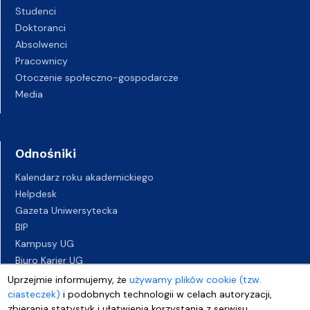
Studenci
Doktoranci
Absolwenci
Pracownicy
Otoczenie społeczno-gospodarcze
Media
Odnośniki
Kalendarz roku akademickiego
Helpdesk
Gazeta Uniwersytecka
BIP
Kampusy UG
Biuro Karier UG
Oferty pracy
Uprzejmie informujemy, że
używamy plików cookie (tzw.
Deklaracja dostępności
ciasteczek)
i podobnych technologii w celach autoryzacji,
zbierania statystyk i ułatwienia korzystania z serwisu