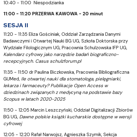
10:40 - 11:00 Niespodzianka
11:00 - 11:20 PRZERWA KAWOWA - 20 minut
SESJA II
11:20 - 11:35 Eliza Gościniak, Oddział Zarządzania Danymi
Badawczymi i Otwartej Nauki BG UG, Szkoła Doktorska przy
Wydziale Filologicznym UG, Pracownia Schulzowska IFP UG,
Kalendarz cyfrowy jako narzędzie badań biograficzno-
recepcyjnych. Casus schulzforum.pl
11:35 - 11:50 dr Paulina Biczkowska, Pracownia Bibliograficzna
GUMed,
Ile otwartej nauki dla stomatologa, pielęgniarki,
lekarza i farmaceuty? Publikacje Open Access w
dziedzinach związanych z medycyną na podstawie bazy
Scopus w latach 2020-2025
11:50 - 12:05 Marcin Leszczyński, Oddział Digitalizacji Zbiorów
BG UG,
Dawne polskie książki kucharskie dostępne w wersji
cyfrowej
12:05 - 12:20 Rafał Narwojsz, Agnieszka Szymik, Sekcja