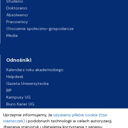
Studenci
Doktoranci
Absolwenci
Pracownicy
Otoczenie społeczno-gospodarcze
Media
Odnośniki
Kalendarz roku akademickiego
Helpdesk
Gazeta Uniwersytecka
BIP
Kampusy UG
Biuro Karier UG
Oferty pracy
Uprzejmie informujemy, że
używamy plików cookie (tzw.
Deklaracja dostępności
ciasteczek)
i podobnych technologii w celach autoryzacji,
zbierania statystyk i ułatwienia korzystania z serwisu